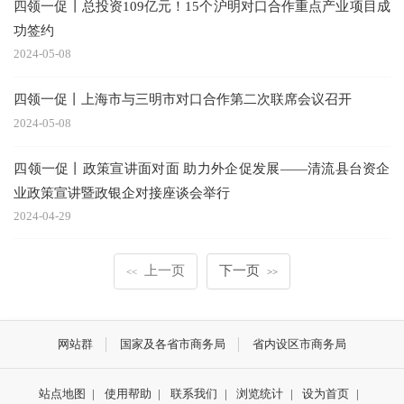
四领一促丨总投资109亿元！15个沪明对口合作重点产业项目成
功签约
2024-05-08
四领一促丨上海市与三明市对口合作第二次联席会议召开
2024-05-08
四领一促丨政策宣讲面对面 助力外企促发展——清流县台资企
业政策宣讲暨政银企对接座谈会举行
2024-04-29
上一页
下一页
<<
>>
网站群
国家及各省市商务局
省内设区市商务局
站点地图
|
使用帮助
|
联系我们
|
浏览统计
|
设为首页
|