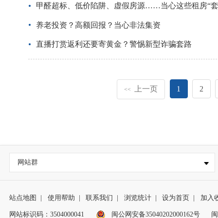
甲醛超标、低价陷阱、虚假房源……当心这些租房“套
养老投资？高额回报？当心非法集资
直播打赏返利还要寄黄金？警惕新型诈骗套路
上一页
1
2
<<
网站群
站点地图
|
使用帮助
|
联系我们
|
浏览统计
|
设为首页
|
加入
网站标识码：3504000041
闽公网安备35040202000162号
闽