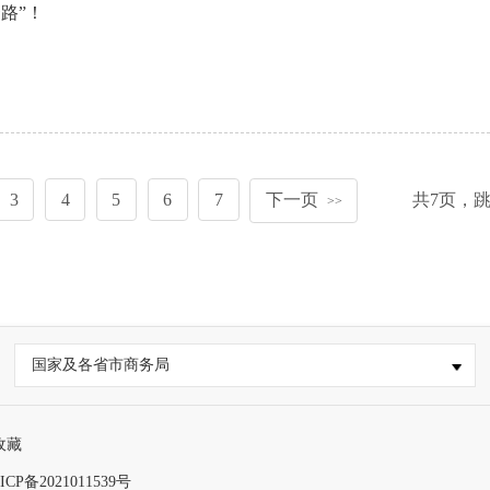
路”！
3
4
5
6
7
下一页
共
7
页，
>>
国家及各省市商务局
收藏
ICP备2021011539号