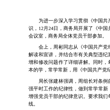
为进一步深入学习贯彻《中国共
识，
12月
2
4日，
商务局
开展了《中国
会议室
，
商务局
全
体
党员干部参加。
会上，周彬同志从
《中国共产党
解读和宣讲，并结合市有关典型违纪
增和修改
问题作了详细讲解。
同时，
本的学，常学常新，用
《中国共产党
局长张建林强调，周组长对
条例
强平时工作的纪律性，做到常学常新
增强党员干部的纪律意识。要求我们
线。