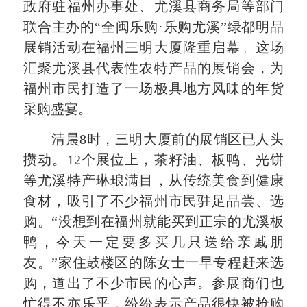
政府驻福州办事处、尤溪县商务局等部门
联合主办的“全闽乐购·乐购尤溪”绿都明品
展销活动在福州三明大厦隆重启幕。这场
汇聚尤溪县代表性农特产品的展销会，为
福州市民打造了一场极具地方风味的年货
采购盛宴。
清晨8时，三明大厦前的展销区已人头
攒动。12个展位上，茶籽油、板鸭、光饼
等尤溪特产琳琅满目，从传统美食到健康
食材，吸引了不少福州市民驻足品尝、选
购。“没想到在福州就能买到正宗的尤溪板
鸭，今天一定要多买几只送给亲戚朋
友。”家住鼓楼区的陈女士一早专程赶来选
购，道出了不少市民的心声。参展商们也
忙得不亦乐乎，纷纷表示产品很快被抢购