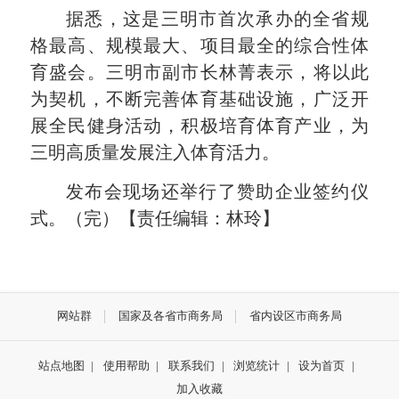
据悉，这是三明市首次承办的全省规
格最高、规模最大、项目最全的综合性体
育盛会。三明市副市长林菁表示，将以此
为契机，不断完善体育基础设施，广泛开
展全民健身活动，积极培育体育产业，为
三明高质量发展注入体育活力。
发布会现场还举行了赞助企业签约仪
式。（完）
【责任编辑：林玲】
网站群
国家及各省市商务局
省内设区市商务局
站点地图
|
使用帮助
|
联系我们
|
浏览统计
|
设为首页
|
加入收藏