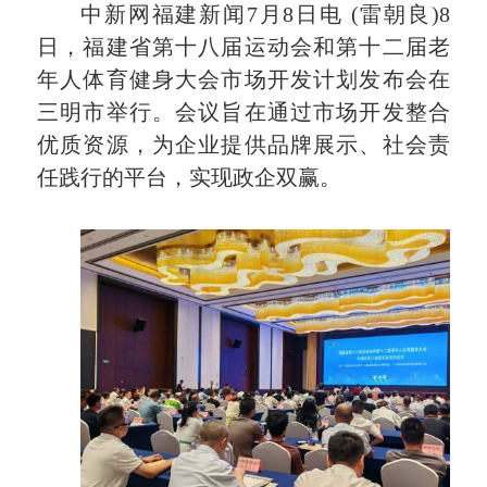
中新网福建新闻7月8日电 (雷朝良)8
日，福建省第十八届运动会和第十二届老
年人体育健身大会市场开发计划发布会在
三明市举行。会议旨在通过市场开发整合
优质资源，为企业提供品牌展示、社会责
任践行的平台，实现政企双赢。