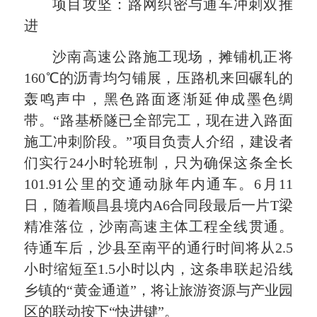
项目攻坚：路网织密与通车冲刺双推
进
沙南高速公路施工现场，摊铺机正将
160℃的沥青均匀铺展，压路机来回碾轧的
轰鸣声中，黑色路面逐渐延伸成墨色绸
带。“路基桥隧已全部完工，现在进入路面
施工冲刺阶段。”项目负责人介绍，建设者
们实行24小时轮班制，只为确保这条全长
101.91公里的交通动脉年内通车。6月11
日，随着顺昌县境内A6合同段最后一片T梁
精准落位，沙南高速主体工程全线贯通。
待通车后，沙县至南平的通行时间将从2.5
小时缩短至1.5小时以内，这条串联起沿线
乡镇的“黄金通道”，将让旅游资源与产业园
区的联动按下“快进键”。